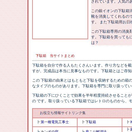
されています。人気の
この銀イオンの下駄箱
靴を消臭してくれるの
す。 また下駄箱用お日
この下駄箱専用の消臭剤
す。下駄箱を買っても
は？
下駄箱 当サイトまとめ
------------------------------------------------------------------------------------
下駄箱を自分で作る人もたくさんいます。作り方などを載
すが、完成品は本当に見事なものです。下駄箱とはご存知
この 下駄箱の由来とはもともと下駄を収納するための箱の
なタイプのものがあります。下駄箱を専門に取り扱ってい
下駄箱の下にひくことで効果を半年程度持続させることが
の です。取り扱っている下駄箱ではレトロのものから、
お役立ち情報サイトリンク集
┣
第一種電気工事士
┣
下駄箱
┣
┣
┣
カンポの宿
┣
肩こり解消法