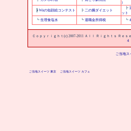
）
┣
┣
Wiiの似顔絵コンテスト
┣
二の腕ダイエット
ット
┗
生理食塩水
┗
退職金所得税
┗
Ｃｏｐｙｒｉｇｈｔ(c) 2007-2011 Ａｌｌ Ｒｉｇｈｔｓ Ｒ
４
ご当地ス
ご当地スイーツ 東京
ご当地スイーツ カフェ