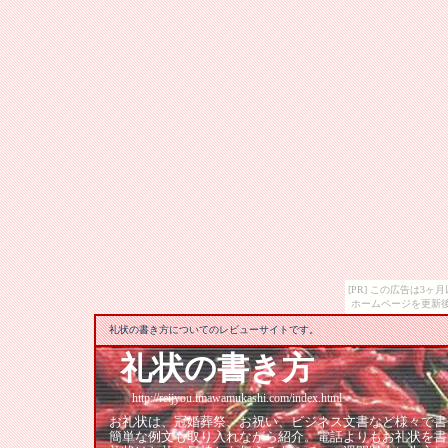
[PR] この広告は3
ホームページを更新後
礼状の書き方についてのレビューサイトです。
礼状の書き方
http://reijyou.imawamukashi.com/index.html
お礼状は、冠婚葬祭、お祝い、ビジネス文書など様々で書
簡単な例文も取り入れながら紹介。電話よりもお礼状を書