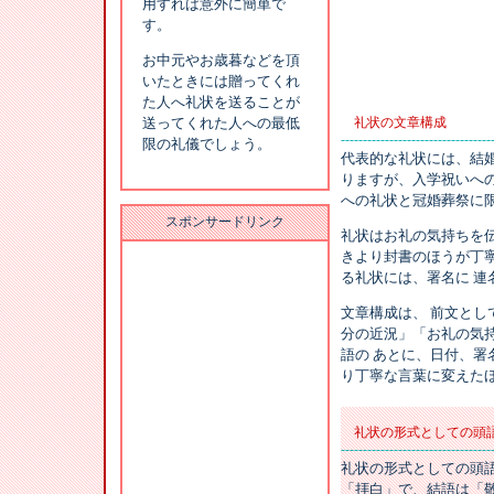
用すれば意外に簡単で
す。
お中元やお歳暮などを頂
いたときには贈ってくれ
た人へ礼状を送ることが
送ってくれた人への最低
礼状の文章構成
----------------------------------
限の礼儀でしょう。
代表的な礼状には、結
りますが、入学祝いへ
への礼状と冠婚葬祭に
スポンサードリンク
礼状はお礼の気持ちを
きより封書のほうが丁
る礼状には、署名に 連
文章構成は、 前文とし
分の近況」「お礼の気持
語の あとに、日付、署
り丁寧な言葉に変えたほ
礼状の形式としての頭
----------------------------------
礼状の形式としての頭
「拝白」で、結語は「敬