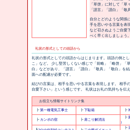
「草啓」に対して「草々
「謹言」「謹白」「敬
自分とどのような関係
手を思いやる言葉を表
など召さぬようご自愛
べく早く出しましょう
礼状の形式としての頭語から
------------------------------------------------------------------------------------
礼状の形式としての頭語からはじまります。頭語の例とし
こ」など。 少し堅苦しくない感じで「前略」「略啓」「草
白」などがあり、「謹言」「謹白」「敬具」「敬白」を結
面への配慮が必要です。
結びの言葉は、相手を思いやる言葉を表現します。 相手
自愛下さい」という感じです。 礼状はお礼の気持ちを伝
お役立ち情報サイトリンク集
┣
第一種電気工事士
┣
下駄箱
┣
┣
┣
カンポの宿
┣
肩こり解消法
）
┣