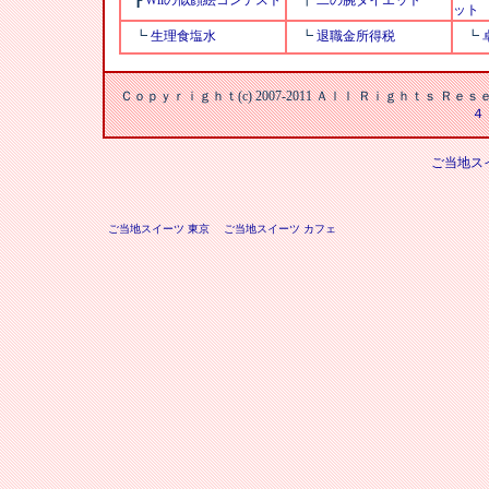
┣
Wiiの似顔絵コンテスト
┣
二の腕ダイエット
ット
┗
生理食塩水
┗
退職金所得税
┗
Ｃｏｐｙｒｉｇｈｔ(c) 2007-2011 Ａｌｌ Ｒｉｇｈｔｓ Ｒ
４
ご当地ス
ご当地スイーツ 東京
ご当地スイーツ カフェ