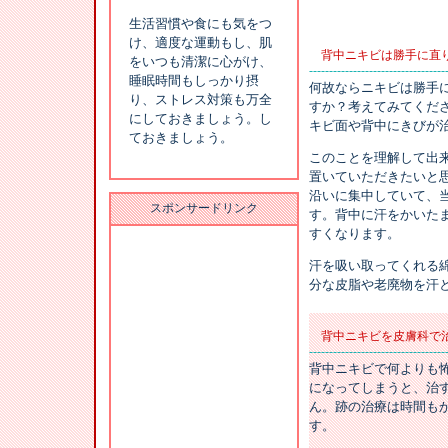
生活習慣や食にも気をつ
け、適度な運動もし、肌
背中ニキビは勝手に直
をいつも清潔に心がけ、
----------------------------------
睡眠時間もしっかり摂
何故ならニキビは勝手
り、ストレス対策も万全
すか？考えてみてくだ
にしておきましょう。し
キビ面や背中にきびが
ておきましょう。
このことを理解して出
置いていただきたいと
沿いに集中していて、
スポンサードリンク
す。背中に汗をかいた
すくなります。
汗を吸い取ってくれる
分な皮脂や老廃物を汗
背中ニキビを皮膚科で
----------------------------------
背中ニキビで何よりも
になってしまうと、治
ん。跡の治療は時間も
す。