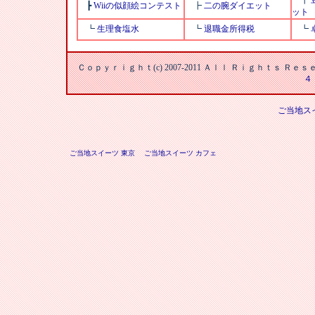
┣
┣
Wiiの似顔絵コンテスト
┣
二の腕ダイエット
ット
┗
生理食塩水
┗
退職金所得税
┗
Ｃｏｐｙｒｉｇｈｔ(c) 2007-2011 Ａｌｌ Ｒｉｇｈｔｓ Ｒ
４
ご当地ス
ご当地スイーツ 東京
ご当地スイーツ カフェ