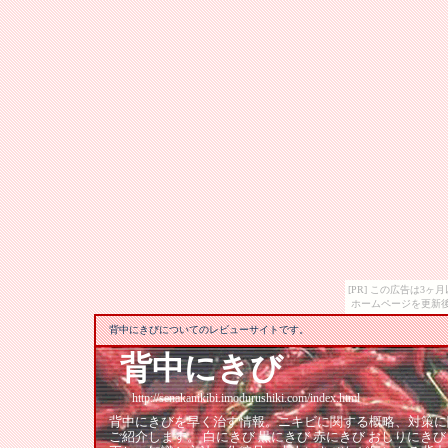
[PR] この広告は3
ホームページを更新後
背中にきびについてのレビューサイトです。
背中にきび
http://senakanikibi.imodurushiki.com/index.html
背中にきびを早く治す情報。ニキビに関する概略、対策に
ご紹介します。 白にきび 黒にきび 赤にきび おしりにき