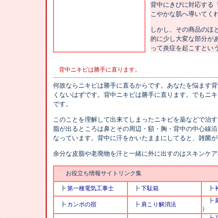
背中にきびに対応する
こやかな肌へ導いてく
しかし、その商品のほ
的に少し大変な部分があ
って炎症を起こすとい
背中ニキビは勝手に直ります。
------------------------------------------------------------------------------------
何故ならニキビは勝手に直るからです。あなたを悩ます背
くないはずです。背中ニキビは勝手に直ります。でもニキ
です。
このことを理解して出来てしまったニキビを薬などで治す
脂が出るところは鼻とその周辺・額・胸・背中の中心線沿
なっています。背中に汗をかいたままにしてると、雑菌が
余分な皮脂や老廃物を汗と一緒に外に出すのはスキンケア
お役立ち情報サイトリンク集
┣
第一種電気工事士
┣
下駄箱
┣
┣
┣
カンポの宿
┣
肩こり解消法
）