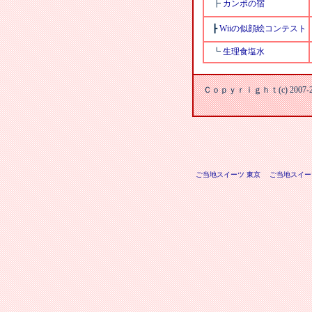
┣
カンポの宿
┣
Wiiの似顔絵コンテスト
┗
生理食塩水
Ｃｏｐｙｒｉｇｈｔ(c) 2007
ご当地スイーツ 東京
ご当地スイー