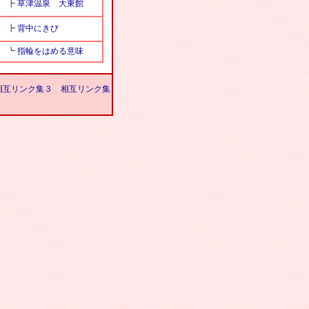
┣
草津温泉 大東館
┣
背中にきび
┗
指輪をはめる意味
相互リンク集３
相互リンク集