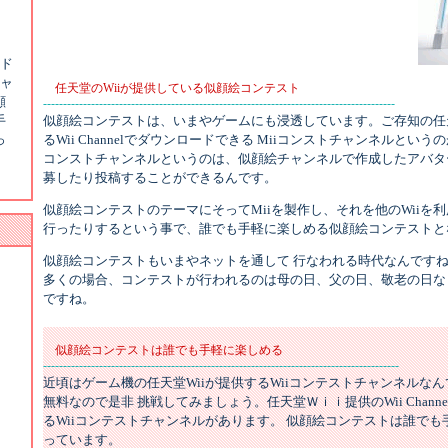
ード
チャ
任天堂のWiiが提供している似顔絵コンテスト
顔
----------------------------------------------------------------------------------------
手
似顔絵コンテストは、いまやゲームにも浸透しています。ご存知の任天
っ
るWii Channelでダウンロードできる Miiコンストチャンネルという
コンストチャンネルというのは、似顔絵チャンネルで作成したアバター
募したり投稿することができるんです。
似顔絵コンテストのテーマにそってMiiを製作し、それを他のWiiを利
行ったりするという事で、誰でも手軽に楽しめる似顔絵コンテストと
似顔絵コンテストもいまやネットを通して 行なわれる時代なんですね
多くの場合、コンテストが行われるのは母の日、父の日、敬老の日な
ですね。
似顔絵コンテストは誰でも手軽に楽しめる
-----------------------------------------------------------------------------------------
近頃はゲーム機の任天堂Wiiが提供するWiiコンテストチャンネルな
無料なので是非 挑戦してみましょう。任天堂Ｗｉｉ提供のWii Chann
るWiiコンテストチャンネルがあります。 似顔絵コンテストは誰で
っています。