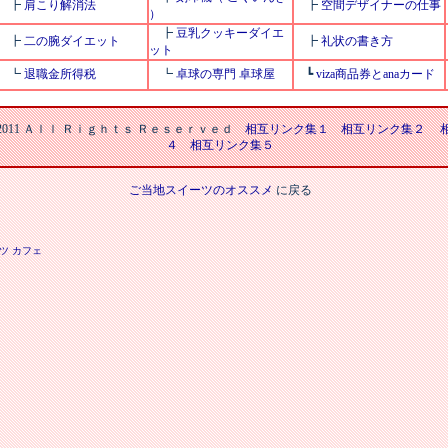
┣
肩こり解消法
┣
空間デザイナーの仕事
）
┣
豆乳クッキーダイエ
┣
二の腕ダイエット
┣
礼状の書き方
ット
┗
退職金所得税
┗
卓球の専門 卓球屋
┗
viza商品券とanaカード
-2011 Ａｌｌ Ｒｉｇｈｔｓ Ｒｅｓｅｒｖｅｄ
相互リンク集１
相互リンク集２
４
相互リンク集５
ご当地スイーツのオススメ
に戻る
ツ カフェ