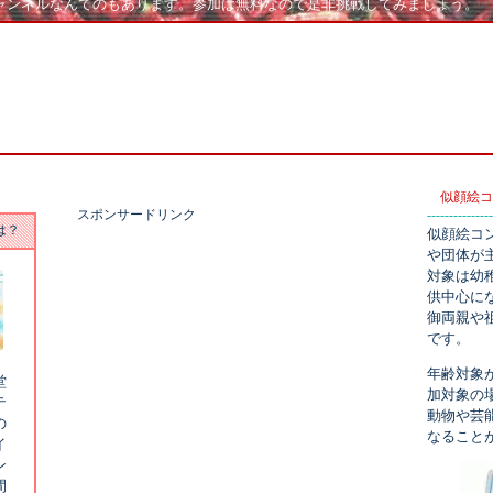
ャンネルなんてのもあります。参加は無料なので是非挑戦してみましょう。
似顔絵コ
スポンサードリンク
---------------
は？
似顔絵コ
や団体が
対象は幼
供中心に
御両親や
です。
年齢対象
堂
加対象の
テ
動物や芸
の
なること
イ
ン
間