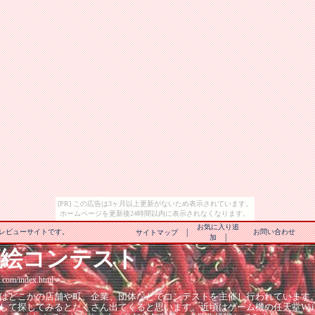
[PR] この広告は3ヶ月以上更新がないため表示されています。
ホームページを更新後24時間以内に表示されなくなります。
お気に入り追
|
レビューサイトです。
お問い合わせ
サイトマップ
|
加
顔絵コンテスト
com/index.html
はどこかの店舗や町、企業、団体などでコンテストを主催し行われています
て探してみるとたくさん出てくると思います。近頃はゲーム機の任天堂Wii